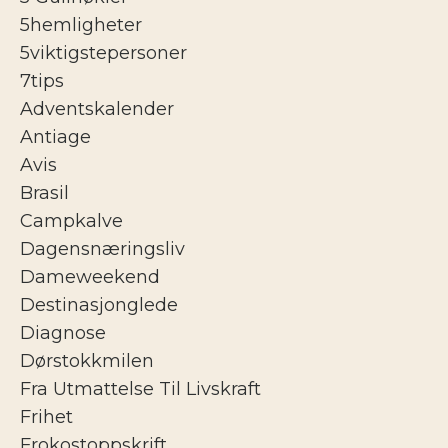
5hemligheter
5viktigstepersoner
7tips
Adventskalender
Antiage
Avis
Brasil
Campkalve
Dagensnæringsliv
Dameweekend
Destinasjonglede
Diagnose
Dørstokkmilen
Fra Utmattelse Til Livskraft
Frihet
Frokostoppskrift