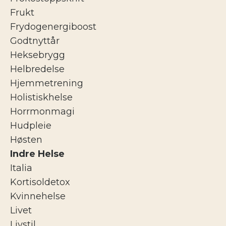
Frukt
Frydogenergiboost
Godtnyttår
Heksebrygg
Helbredelse
Hjemmetrening
Holistiskhelse
Horrmonmagi
Hudpleie
Høsten
Indre Helse
Italia
Kortisoldetox
Kvinnehelse
Livet
Livstil