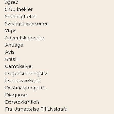
3grep
5 Gullnøkler
5hemligheter
5viktigstepersoner
7tips
Adventskalender
Antiage
Avis
Brasil
Campkalve
Dagensnæringsliv
Dameweekend
Destinasjonglede
Diagnose
Dørstokkmilen
Fra Utmattelse Til Livskraft