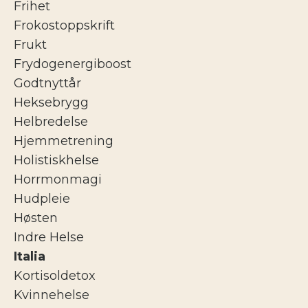
Frihet
Frokostoppskrift
Frukt
Frydogenergiboost
Godtnyttår
Heksebrygg
Helbredelse
Hjemmetrening
Holistiskhelse
Horrmonmagi
Hudpleie
Høsten
Indre Helse
Italia
Kortisoldetox
Kvinnehelse