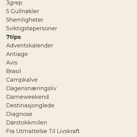
3grep
5 Gullnøkler
5hemligheter
5viktigstepersoner
7tips
Adventskalender
Antiage
Avis
Brasil
Campkalve
Dagensnæringsliv
Dameweekend
Destinasjonglede
Diagnose
Dørstokkmilen
Fra Utmattelse Til Livskraft