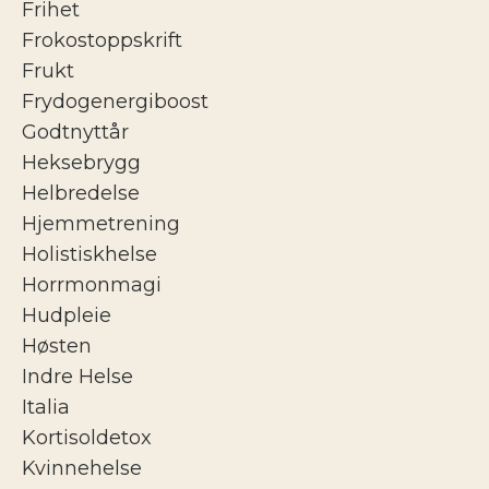
Frihet
Frokostoppskrift
Frukt
Frydogenergiboost
Godtnyttår
Heksebrygg
Helbredelse
Hjemmetrening
Holistiskhelse
Horrmonmagi
Hudpleie
Høsten
Indre Helse
Italia
Kortisoldetox
Kvinnehelse