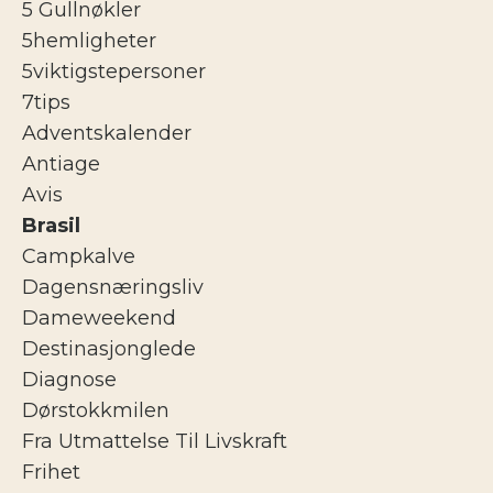
5 Gullnøkler
5hemligheter
5viktigstepersoner
7tips
Adventskalender
Antiage
Avis
Brasil
Campkalve
Dagensnæringsliv
Dameweekend
Destinasjonglede
Diagnose
Dørstokkmilen
Fra Utmattelse Til Livskraft
Frihet