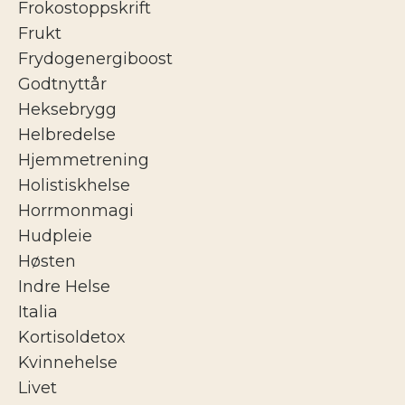
Frokostoppskrift
Frukt
Frydogenergiboost
Godtnyttår
Heksebrygg
Helbredelse
Hjemmetrening
Holistiskhelse
Horrmonmagi
Hudpleie
Høsten
Indre Helse
Italia
Kortisoldetox
Kvinnehelse
Livet