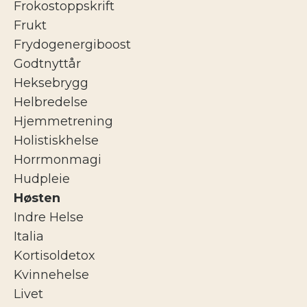
Frokostoppskrift
Frukt
Frydogenergiboost
Godtnyttår
Heksebrygg
Helbredelse
Hjemmetrening
Holistiskhelse
Horrmonmagi
Hudpleie
Høsten
Indre Helse
Italia
Kortisoldetox
Kvinnehelse
Livet