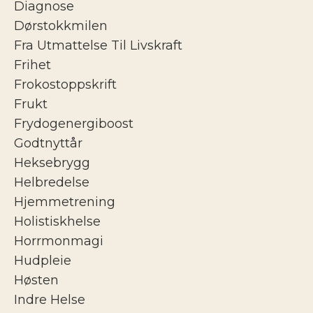
Diagnose
Dørstokkmilen
Fra Utmattelse Til Livskraft
Frihet
Frokostoppskrift
Frukt
Frydogenergiboost
Godtnyttår
Heksebrygg
Helbredelse
Hjemmetrening
Holistiskhelse
Horrmonmagi
Hudpleie
Høsten
Indre Helse