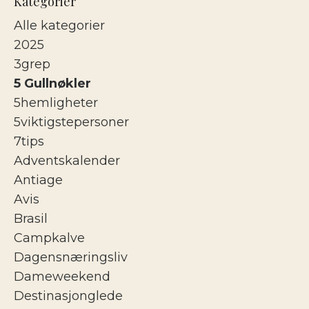
Kategorier
Alle kategorier
2025
3grep
5 Gullnøkler
5hemligheter
5viktigstepersoner
7tips
Adventskalender
Antiage
Avis
Brasil
Campkalve
Dagensnæringsliv
Dameweekend
Destinasjonglede