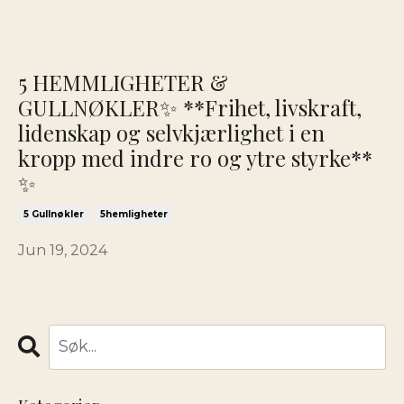
5 HEMMLIGHETER &
GULLNØKLER✨ **Frihet, livskraft,
lidenskap og selvkjærlighet i en
kropp med indre ro og ytre styrke**
✨
5 Gullnøkler
5hemligheter
Jun 19, 2024