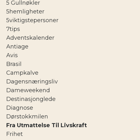
5 Gullnøkler
5hemligheter
5viktigstepersoner
7tips
Adventskalender
Antiage
Avis
Brasil
Campkalve
Dagensnæringsliv
Dameweekend
Destinasjonglede
Diagnose
Dørstokkmilen
Fra Utmattelse Til Livskraft
Frihet