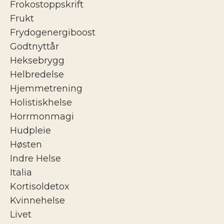
Frokostoppskrift
Frukt
Frydogenergiboost
Godtnyttår
Heksebrygg
Helbredelse
Hjemmetrening
Holistiskhelse
Horrmonmagi
Hudpleie
Høsten
Indre Helse
Italia
Kortisoldetox
Kvinnehelse
Livet