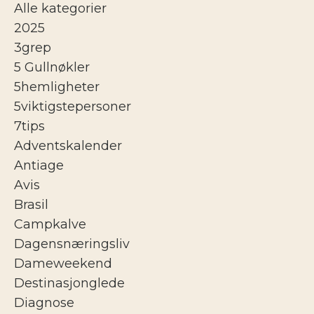
Alle kategorier
2025
3grep
5 Gullnøkler
5hemligheter
5viktigstepersoner
7tips
Adventskalender
Antiage
Avis
Brasil
Campkalve
Dagensnæringsliv
Dameweekend
Destinasjonglede
Diagnose