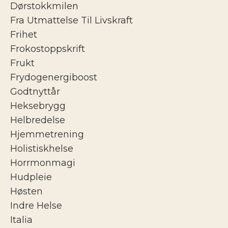
Dørstokkmilen
Fra Utmattelse Til Livskraft
Frihet
Frokostoppskrift
Frukt
Frydogenergiboost
Godtnyttår
Heksebrygg
Helbredelse
Hjemmetrening
Holistiskhelse
Horrmonmagi
Hudpleie
Høsten
Indre Helse
Italia