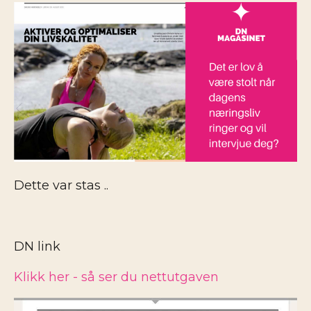
Dette var stas ..
DN link
Klikk her - så ser du nettutgaven